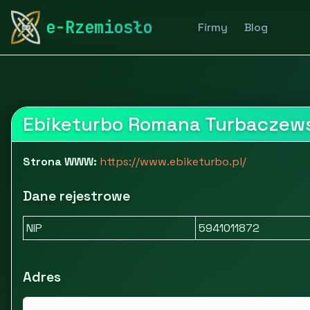
rymarstwo-poznan.pl
Firmy
Motoryzacja i transpor
e-Rzemiosło
Firmy
Blog
Sklep z częściami i akcesoriami rowerowymi Ebiketur
Ebiketurbo Romana Turbaczew
Strona WWW:
https://www.ebiketurbo.pl/
Dane rejestrowe
NIP
5941011872
Adres