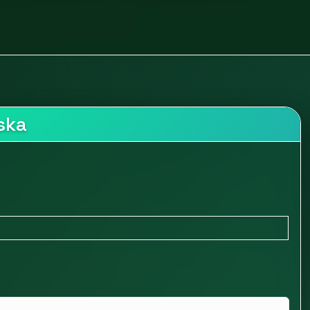
t
Samochody i pojazdy
bo
ska