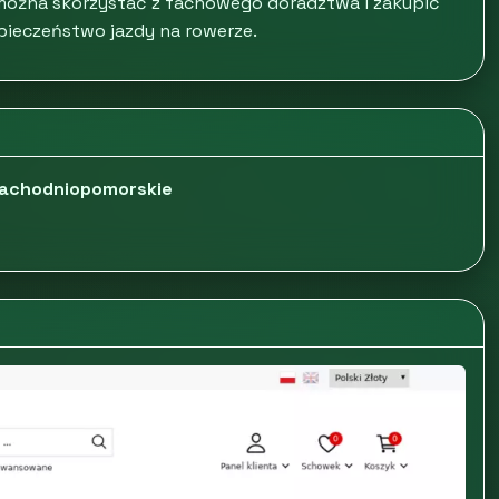
 można skorzystać z fachowego doradztwa i zakupić
pieczeństwo jazdy na rowerze.
 zachodniopomorskie