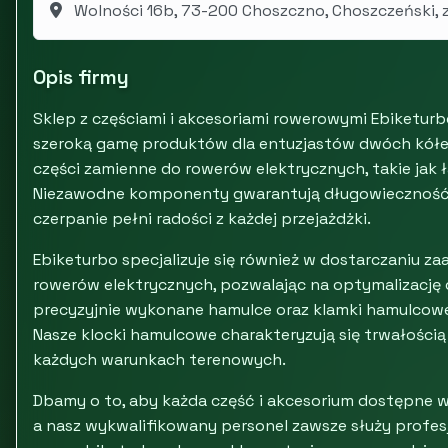
Wolności 16b, 73-200 Choszczno, Choszczeński,
Opis firmy
Sklep z częściami i akcesoriami rowerowymi Ebiketurb
szeroką gamę produktów dla entuzjastów dwóch kółek.
części zamienne do rowerów elektrycznych, takie jak ł
Niezawodne komponenty gwarantują długowieczność i
czerpanie pełni radości z każdej przejażdżki.
Ebiketurbo specjalizuje się również w dostarczaniu 
rowerów elektrycznych, pozwalając na optymalizację o
precyzyjnie wykonane hamulce oraz klamki hamulcowe
Nasze klocki hamulcowe charakteryzują się trwałością
każdych warunkach terenowych.
Dbamy o to, aby każda część i akcesorium dostępne w 
a nasz wykwalifikowany personel zawsze służy profe