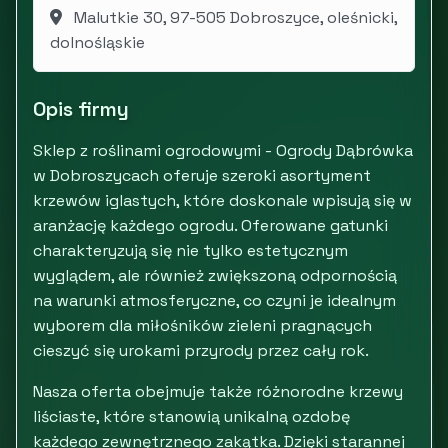
Malutkie 30, 97-505 Dobroszyce, oleśnicki,
dolnośląskie
Opis firmy
Sklep z roślinami ogrodowymi - Ogrody Dąbrówka
w Dobroszycach oferuje szeroki asortyment
krzewów iglastych, które doskonale wpisują się w
aranżację każdego ogrodu. Oferowane gatunki
charakteryzują się nie tylko estetycznym
wyglądem, ale również zwiększoną odpornością
na warunki atmosferyczne, co czyni je idealnym
wyborem dla miłośników zieleni pragnących
cieszyć się urokami przyrody przez cały rok.
Nasza oferta obejmuje także różnorodne krzewy
liściaste, które stanowią unikalną ozdobę
każdego zewnętrznego zakątka. Dzięki starannej