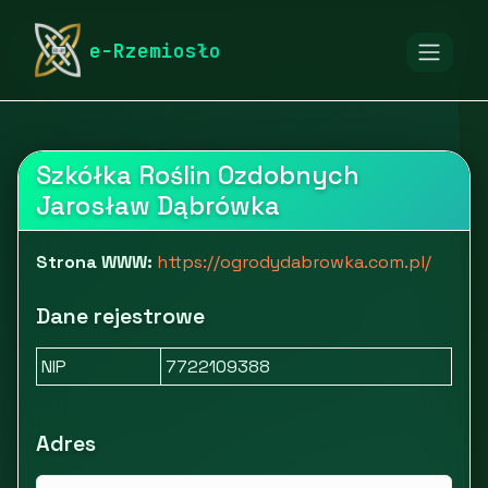
rymarstwo-poznan.pl
Firmy
Dom i ogród
Ogród
e-Rzemiosło
Sklep z roślinami ogrodowymi - Ogrody Dąbrówka
Szkółka Roślin Ozdobnych
Jarosław Dąbrówka
Strona WWW:
https://ogrodydabrowka.com.pl/
Dane rejestrowe
NIP
7722109388
Adres