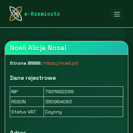
rymarstwo-poznan.pl
Firmy
Moda i akcesoria
e-Rzemiosło
Odzież
Sklep z ubrankami do chrztu Noeli
Noeli Alicja Nosal
Strona WWW:
https://noeli.pl/
Dane rejestrowe
NIP
7921992299
REGON
380964083
Status VAT
Czynny
Adres