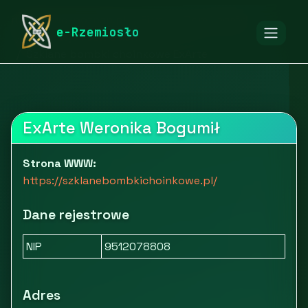
rymarstwo-poznan.pl
Firmy
Dom i ogród
e-Rzemiosło
Dekoracje i oświetlenie
Szklane bombki choinkowe ExArte
ExArte Weronika Bogumił
Strona WWW:
https://szklanebombkichoinkowe.pl/
Dane rejestrowe
NIP
9512078808
Adres