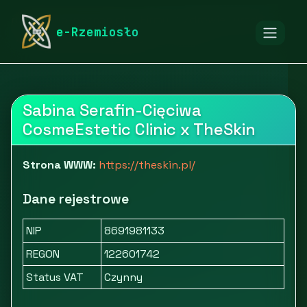
rymarstwo-poznan.pl
Firmy
Zdrowie i uroda
e-Rzemiosło
Kosmetyki i pielęgnacja
TheSkin
Sabina Serafin-Cięciwa
CosmeEstetic Clinic x TheSkin
Strona WWW:
https://theskin.pl/
Dane rejestrowe
NIP
8691981133
REGON
122601742
Status VAT
Czynny