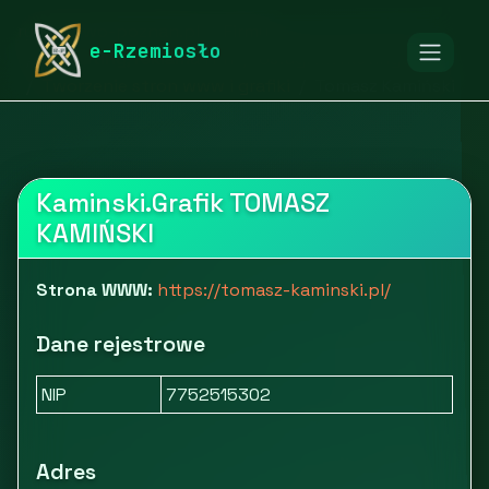
rymarstwo-poznan.pl
Firmy
e-Rzemiosło
Marketing, reklama i PR
Usługi marketingowe
Tworzenie stron www i grafiki
Tomasz Kamiński
Kaminski.Grafik TOMASZ
KAMIŃSKI
Strona WWW:
https://tomasz-kaminski.pl/
Dane rejestrowe
NIP
7752515302
Adres