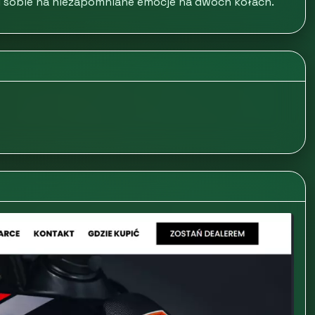
l sobie na niezapomniane emocje na dwóch kołach.