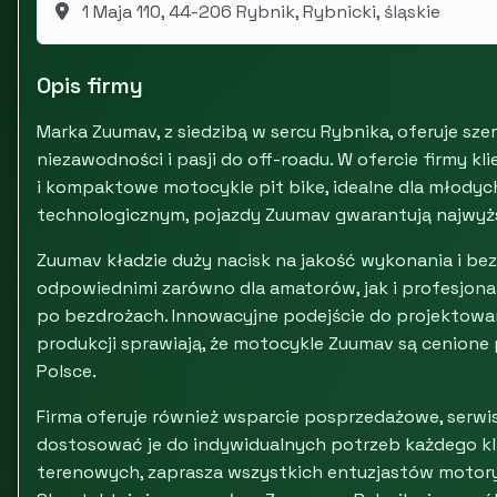
1 Maja 110, 44-206 Rybnik, Rybnicki, śląskie
Opis firmy
Marka Zuumav, z siedzibą w sercu Rybnika, oferuje s
niezawodności i pasji do off-roadu. W ofercie firmy kl
i kompaktowe motocykle pit bike, idealne dla młody
technologicznym, pojazdy Zuumav gwarantują najwy
Zuumav kładzie duży nacisk na jakość wykonania i be
odpowiednimi zarówno dla amatorów, jak i profesjon
po bezdrożach. Innowacyjne podejście do projektowani
produkcji sprawiają, że motocykle Zuumav są cenione
Polsce.
Firma oferuje również wsparcie posprzedażowe, serwis
dostosować je do indywidualnych potrzeb każdego klie
terenowych, zaprasza wszystkich entuzjastów motoryz