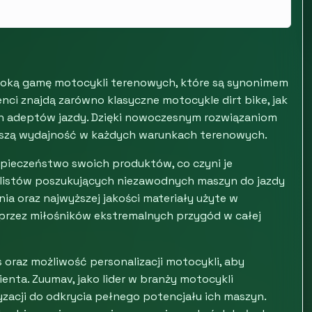
zeroką gamę motocykli terenowych, które są synonimem
ienci znajdą zarówno klasyczne motocykle dirt bike, jak
ch adeptów jazdy. Dzięki nowoczesnym rozwiązaniom
ższą wydajność w każdych warunkach terenowych.
zpieczeństwo swoich produktów, co czyni je
alistów poszukujących niezawodnych maszyn do jazdy
a oraz najwyższej jakości materiały użyte w
 przez miłośników ekstremalnych przygód w całej
 oraz możliwość personalizacji motocykli, aby
nta. Zuumav, jako lider w branży motocykli
acji do odkrycia pełnego potencjału ich maszyn.