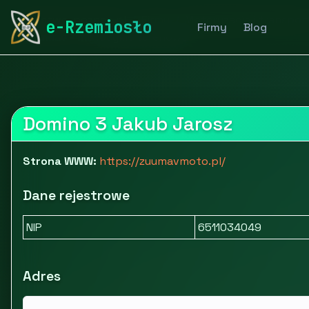
rymarstwo-poznan.pl
Firmy
Motoryzacja i transpor
e-Rzemiosło
Firmy
Blog
Zuumav - motocykle terenowe
Domino 3 Jakub Jarosz
Strona WWW:
https://zuumavmoto.pl/
Dane rejestrowe
NIP
6511034049
Adres