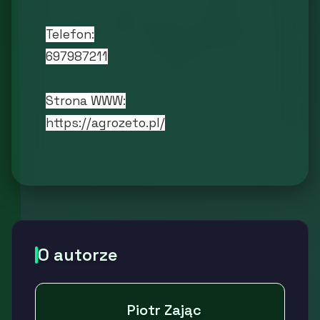
Telefon:
697987211
Strona WWW:
https://agrozeto.pl/
O autorze
Piotr Zając