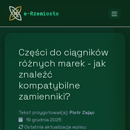
rymarstwo-poznan.pl
Blog
Przemysł i produkcja
e-Rzemiosło
Części do ciągników
różnych marek - jak
znaleźć
kompatybilne
zamienniki?
Tekst przygotował(a):
Piotr Zając
19 grudnia 2025
Ostatnia aktualizacja wpisu: