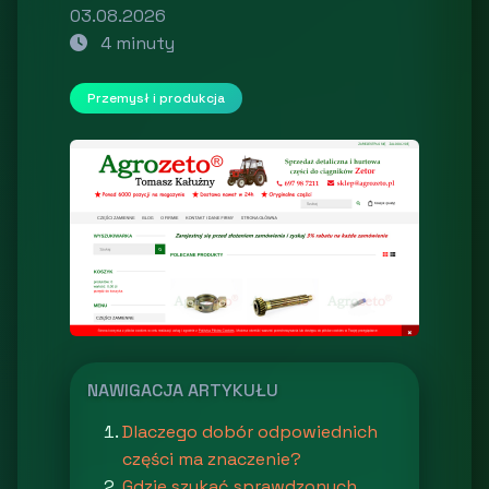
03.08.2026
4 minuty
Przemysł i produkcja
NAWIGACJA ARTYKUŁU
Dlaczego dobór odpowiednich
części ma znaczenie?
Gdzie szukać sprawdzonych