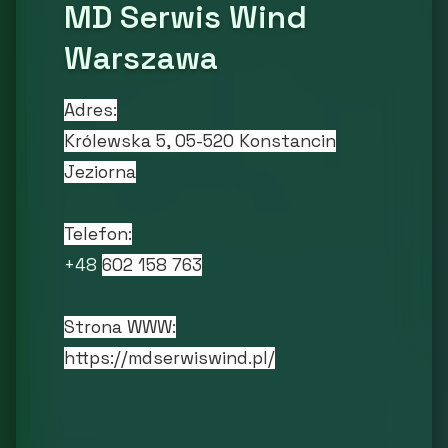
MD Serwis Wind
Warszawa
Adres:
Królewska 5, 05-520 Konstancin
Jeziorna
Telefon:
+48
602 158 763
Strona WWW:
https://mdserwiswind.pl/