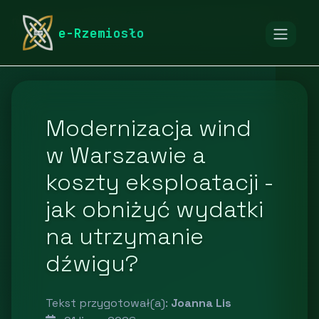
rymarstwo-poznan.pl
Blog
Przemysł i produkcja
e-Rzemiosło
Modernizacja wind
w Warszawie a
koszty eksploatacji -
jak obniżyć wydatki
na utrzymanie
dźwigu?
Tekst przygotował(a):
Joanna Lis