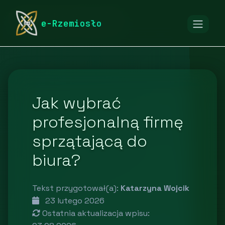
rymarstwo-poznan.pl
Blog
e-Rzemiosło
BHP, czystość i sprzątanie
Jak wybrać
profesjonalną firmę
sprzątającą do
biura?
Tekst przygotował(a):
Katarzyna Wojcik
23 lutego 2026
Ostatnia aktualizacja wpisu: