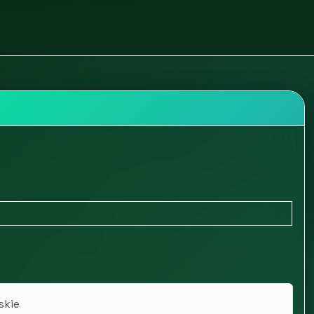
tości
Instrukcje, znaki i tablice BPH PPOŻ
Szyldzik
skie