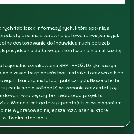
odnych tabliczek informacyjnych, które spełniają
produkty obejmują zarówno gotowe rozwiązania, jak i
a pełne dostosowanie do indywidualnych potrzeb
rzylepne, idealne do łatwego montażu na niemal każdej
rofesjonalne oznakowania BHP i PPOŻ. Dzięki naszym
anie zasad bezpieczeństwa, instrukcji oraz wszelkich
wych, biur czy instytucji publicznych. Nasza oferta
órzy cenią sobie solidność wykonania oraz estetykę.
dardowym wzorze, czy też twórczego projektu
ldzik z Wronek jest gotowy sprostać tym wymaganiom.
lnie wypracować najlepsze rozwiązania, które
i w Twoim otoczeniu.