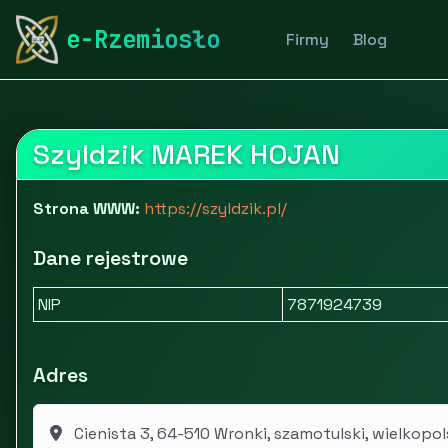
rymarstwo-poznan.pl
Firmy
BHP, PPOŻ i środki czys
e-Rzemiosło
Firmy
Blog
Szyldzik MAREK HOJAN
Strona WWW:
https://szyldzik.pl/
Dane rejestrowe
NIP
7871924739
Adres
Cienista 3, 64-510 Wronki, szamotulski, wielkopol