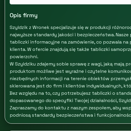
Opis firmy
Szyldzik z Wronek specjalizuje się w produkcji różnor
najwyższe standardy jakości i bezpieczeństwa. Nasze 
tabliczki informacyjne na zamówienie, co pozwala n
klienta. W ofercie znajdują się także tabliczki samop
powierzchni.
W Szyldziku zdajemy sobie sprawę z wagi, jaką mają p
produktom możliwe jest wyraźne i czytelne komunikow
niezbędnych informacji na terenie obiektów przemysło
skierowana jest do firm i klientów indywidualnych, kt
Bez względu na to, czy potrzebujesz tabliczki o stan
dopasowanego do specyfiki Twojej działalności, Szy
Zapraszamy do kontaktu z naszym zespołem, aby wspó
podniosą standardy bezpieczeństwa i funkcjonalnośc