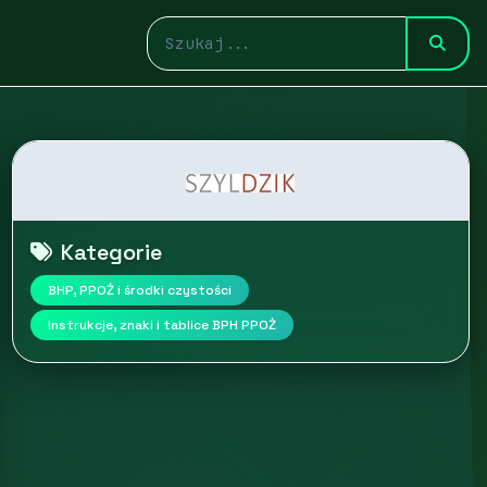
Kategorie
BHP, PPOŻ i środki czystości
Instrukcje, znaki i tablice BPH PPOŻ