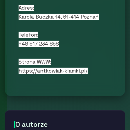
Adres:
Karola Buczka 14, 61-414 Poznań
Telefon:
+48 517 234 858
Strona WWW:
https://antkowiak-klamki.pl/
O autorze