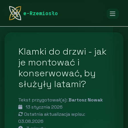
rymarstwo-poznan.pl
Blog
Dom i ogród
e-Rzemiosło
Klamki do drzwi - jak
je montować i
konserwować, by
służyły latami?
Tekst przygotował(a):
Bartosz Nowak
13 stycznia 2026
Ostatnia aktualizacja wpisu:
03.08.2026