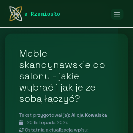
rymarstwo-poznan.pl
Blog
Dom i ogród
e-Rzemiosło
Meble
skandynawskie do
salonu - jakie
wybrać i jak je ze
sobą łączyć?
Tekst przygotował(a):
Alicja Kowalska
20 listopada 2025
Ostatnia aktualizacja wpisu: