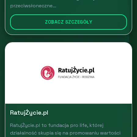
przeciwsłoneczne...
ZOBACZ SZCZEGÓŁY
RatujŻycie.pl
RatujŻycie.pl to fundacja pro life, której
działalność skupia się na promowaniu wartości