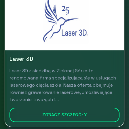
Laser 3D
Laser 3D z siedzibą w Zielonej Górze to
renomowana firma specjalizująca się w usługach
laserowego cięcia szkła. Nasza oferta obejmuje
również grawerowanie laserowe, umożliwiające
tworzenie trwałych i...
ZOBACZ SZCZEGÓŁY