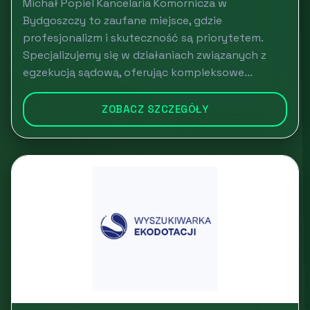
Michał Popiel Kancelaria Komornicza w
Bydgoszczy to zaufane miejsce, gdzie
profesjonalizm i skuteczność są priorytetem.
Specjalizujemy się w działaniach związanych z
egzekucją sądową, oferując kompleksowe...
ZOBACZ SZCZEGÓŁY