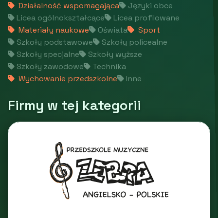
Działalność wspomagająca
Języki obce
Licea ogólnokształcące
Licea profilowane
Materiały naukowe
Oświata
Sport
Szkoły podstawowe
Szkoły policealne
Szkoły specjalne
Szkoły wyższe
Szkoły zawodowe
Technika
Wychowanie przedszkolne
Inne
Firmy w tej kategorii