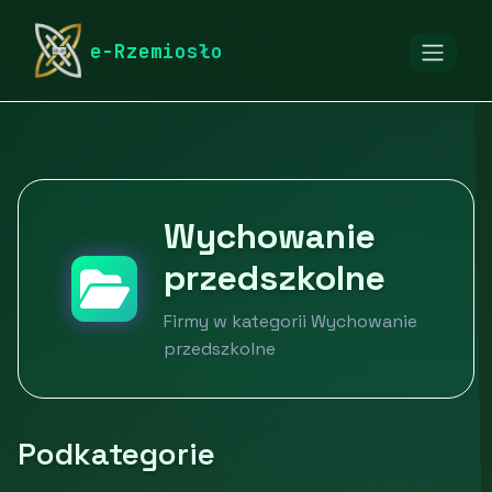
rymarstwo-poznan.pl
Firmy
e-Rzemiosło
Edukacja, sport i rozrywka
Edukacja
Wychowanie przedszkolne
Wychowanie
przedszkolne
Firmy w kategorii Wychowanie
przedszkolne
Podkategorie