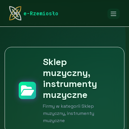
rymarstwo-poznan.pl
Firmy
e-Rzemiosło
Edukacja, sport i rozrywka
Rozrywka i rekreacja
Sklep muzyczny, instrumenty muzyczne
Sklep
muzyczny,
instrumenty
muzyczne
Firmy w kategorii Sklep
muzyczny, instrumenty
muzyczne