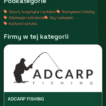
Podkategorie
Sport, turystyka i outdoor
Rozrywka i hobby
Edukacja i szkolenia
Gry i zabawki
Kultura i sztuka
Firmy w tej kategorii
ADCARP FISHING