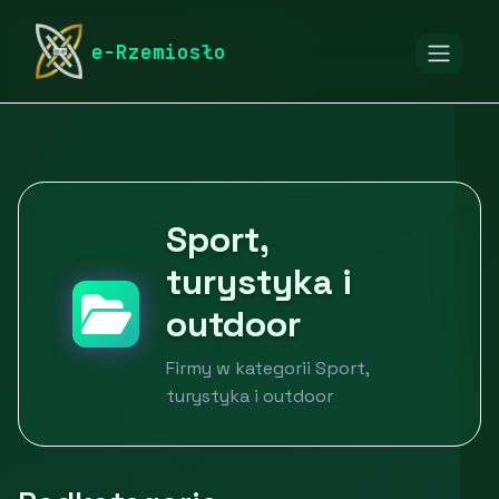
rymarstwo-poznan.pl
Firmy
e-Rzemiosło
Edukacja, kultura i rozrywka
Sport, turystyka i outdoor
Sport,
turystyka i
outdoor
Firmy w kategorii Sport,
turystyka i outdoor