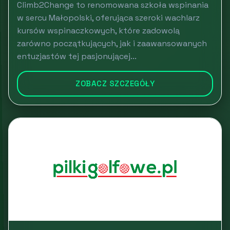
Climb2Change to renomowana szkoła wspinania
w sercu Małopolski, oferująca szeroki wachlarz
kursów wspinaczkowych, które zadowolą
zarówno początkujących, jak i zaawansowanych
entuzjastów tej pasjonującej...
ZOBACZ SZCZEGÓŁY