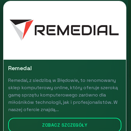
Remedal
Remedal, z siedzibą w Błędowie, to renomowany
sklep komputerowy online, który oferuje szeroką
gamę sprzętu komputerowego zarówno dla
miłośników technologii, jak i profesjonalistów. W
naszej ofercie znajdą...
ZOBACZ SZCZEGÓŁY