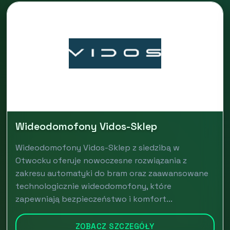
Wideodomofony Vidos-Sklep
Wideodomofony Vidos-Sklep z siedzibą w
Otwocku oferuje nowoczesne rozwiązania z
zakresu automatyki do bram oraz zaawansowane
technologicznie wideodomofony, które
zapewniają bezpieczeństwo i komfort...
ZOBACZ SZCZEGÓŁY