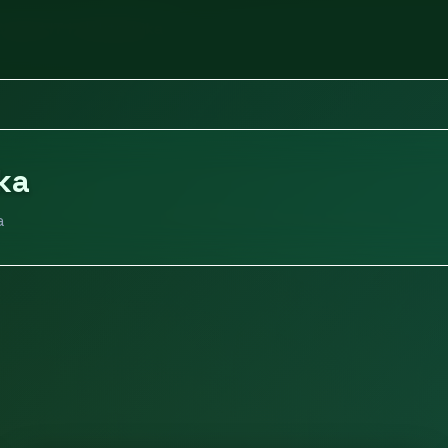
Sprzęt IT i elektronika
ika
a