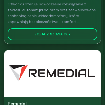
Otwocku oferuje nowoczesne rozwiązania z
zakresu automatyki do bram oraz zaawansowane
technologicznie wideodomofony, które
zapewniają bezpieczeństwo i komfort...
ZOBACZ SZCZEGÓŁY
Remedal