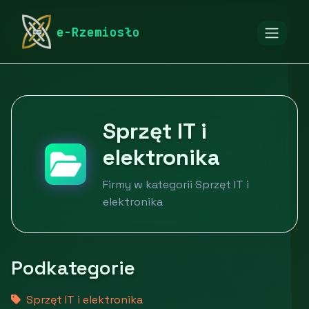
rymarstwo-poznan.pl
Firmy
IT i telekomunikacja
e-Rzemiosło
Sprzęt IT i elektronika
Sprzęt IT i
elektronika
Firmy w kategorii Sprzęt IT i
elektronika
Podkategorie
Sprzęt IT i elektronika