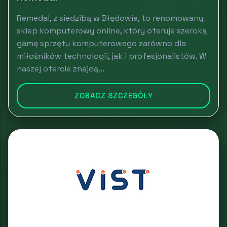
Remedal, z siedzibą w Błędowie, to renomowany
sklep komputerowy online, który oferuje szeroką
gamę sprzętu komputerowego zarówno dla
miłośników technologii, jak i profesjonalistów. W
naszej ofercie znajdą...
ZOBACZ SZCZEGÓŁY