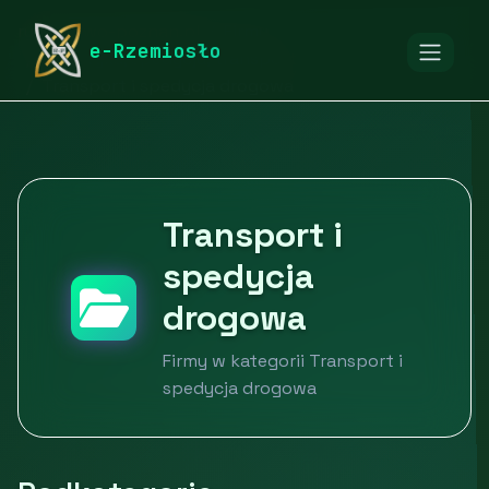
rymarstwo-poznan.pl
Firmy
e-Rzemiosło
Logistyka, spedycja, transport
Transport i spedycja drogowa
Transport i
spedycja
drogowa
Firmy w kategorii Transport i
spedycja drogowa