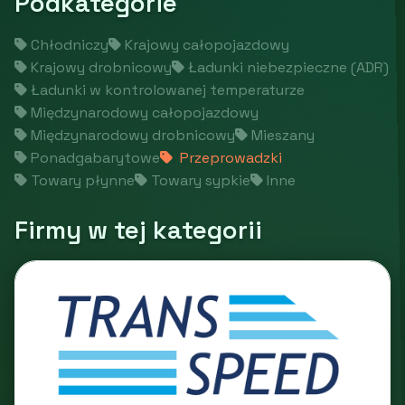
Podkategorie
Chłodniczy
Krajowy całopojazdowy
Krajowy drobnicowy
Ładunki niebezpieczne (ADR)
Ładunki w kontrolowanej temperaturze
Międzynarodowy całopojazdowy
Międzynarodowy drobnicowy
Mieszany
Ponadgabarytowe
Przeprowadzki
Towary płynne
Towary sypkie
Inne
Firmy w tej kategorii