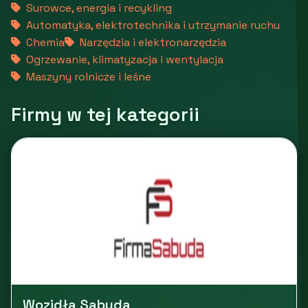
Surowce, energia i recykling
Automatyka, elektrotechnika i utrzymanie ruchu
Chemia
Narzędzia i elektronarzędzia
Ogrzewanie, klimatyzacja i wentylacja
Maszyny rolnicze i leśne
Firmy w tej kategorii
Wozidła Sabuda