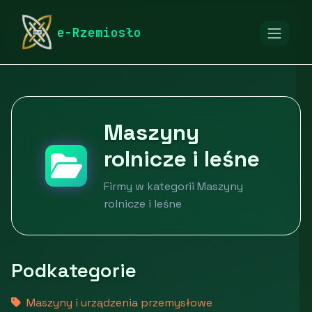
rymarstwo-poznan.pl
Firmy
Przemysł i produkcja
e-Rzemiosło
Maszyny rolnicze i leśne
Maszyny
rolnicze i leśne
Firmy w kategorii Maszyny
rolnicze i leśne
Podkategorie
Maszyny i urządzenia przemysłowe