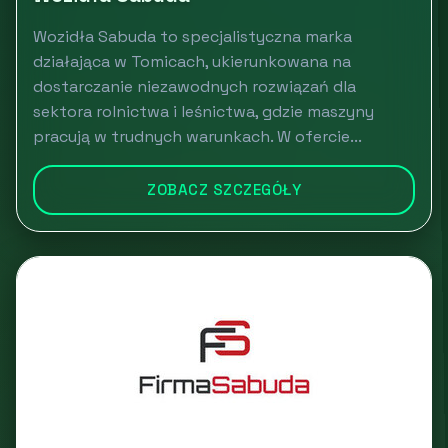
Wozidła Sabuda to specjalistyczna marka
działająca w Tomicach, ukierunkowana na
dostarczanie niezawodnych rozwiązań dla
sektora rolnictwa i leśnictwa, gdzie maszyny
pracują w trudnych warunkach. W ofercie...
ZOBACZ SZCZEGÓŁY