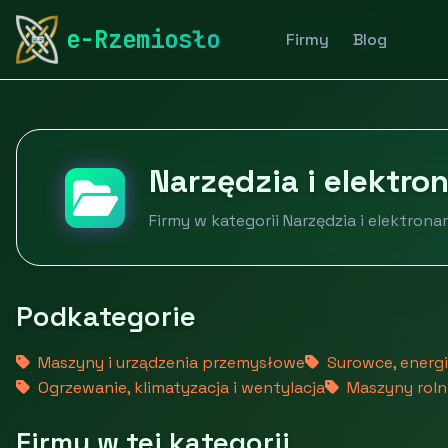
rymarstwo-poznan.pl
Firmy
Przemysł i produkcja
e-Rzemiosło
Firmy
Blog
Narzędzia i elektro
Firmy w kategorii Narzędzia i elektrona
Podkategorie
Maszyny i urządzenia przemysłowe
Surowce, energia
Ogrzewanie, klimatyzacja i wentylacja
Maszyny rolni
Firmy w tej kategorii