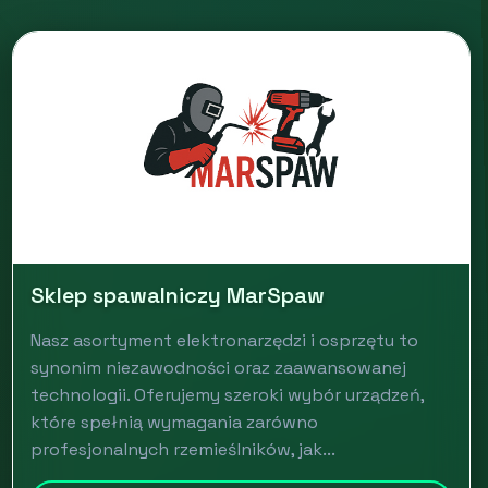
Sklep spawalniczy MarSpaw
Nasz asortyment elektronarzędzi i osprzętu to
synonim niezawodności oraz zaawansowanej
technologii. Oferujemy szeroki wybór urządzeń,
które spełnią wymagania zarówno
profesjonalnych rzemieślników, jak...