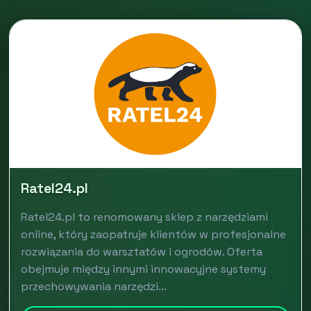
Ratel24.pl
Ratel24.pl to renomowany sklep z narzędziami
online, który zaopatruje klientów w profesjonalne
rozwiązania do warsztatów i ogrodów. Oferta
obejmuje między innymi innowacyjne systemy
przechowywania narzędzi...