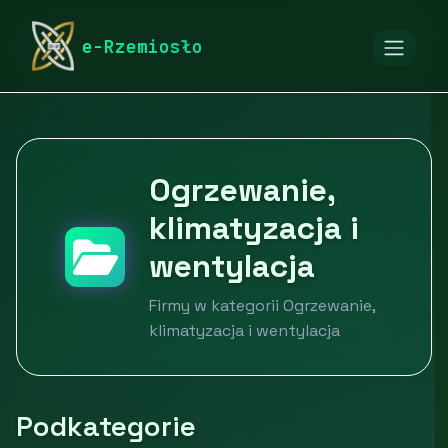
rymarstwo-poznan.pl
Firmy
Przemysł i produkcja
e-Rzemiosło
Ogrzewanie, klimatyzacja i wentylacja
Ogrzewanie,
klimatyzacja i
wentylacja
Firmy w kategorii Ogrzewanie,
klimatyzacja i wentylacja
Podkategorie