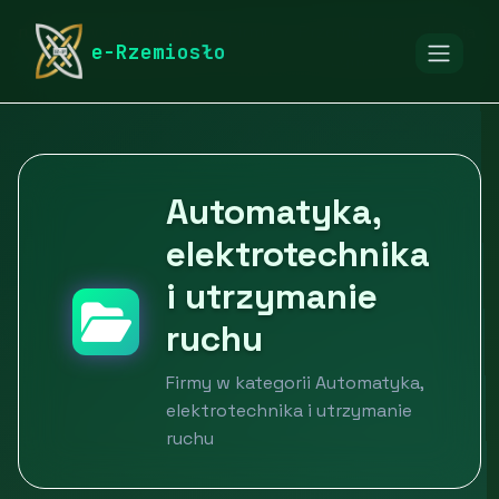
rymarstwo-poznan.pl
Firmy
Przemysł i produkcja
e-Rzemiosło
Automatyka, elektrotechnika i utrzymanie ruchu
Automatyka,
elektrotechnika
i utrzymanie
ruchu
Firmy w kategorii Automatyka,
elektrotechnika i utrzymanie
ruchu