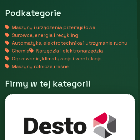
Podkategorie
Maszyny i urządzenia przemysłowe
Surowce, energia i recykling
Automatyka, elektrotechnika i utrzymanie ruchu
Chemia
Narzędzia i elektronarzędzia
Ogrzewanie, klimatyzacja i wentylacja
Maszyny rolnicze i leśne
Firmy w tej kategorii