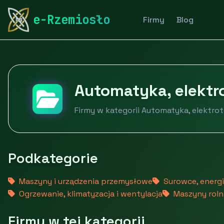
rymarstwo-poznan.pl
Firmy
Przemysł i produkcja
e-Rzemiosło
Firmy
Blog
Automatyka, elektr
Firmy w kategorii Automatyka, elektrot
Podkategorie
Maszyny i urządzenia przemysłowe
Surowce, energia
Ogrzewanie, klimatyzacja i wentylacja
Maszyny rolni
Firmy w tej kategorii