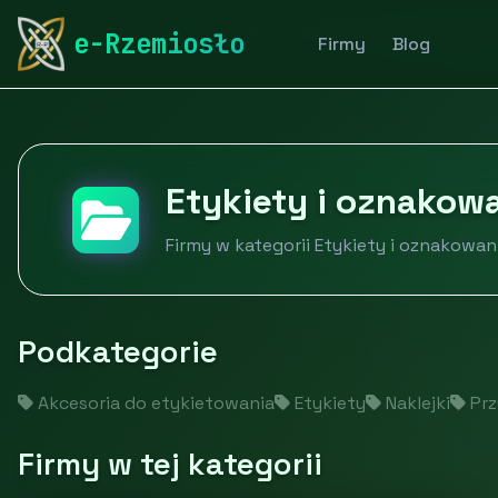
rymarstwo-poznan.pl
Firmy
Opakowania, etykiety, f
e-Rzemiosło
Firmy
Blog
Etykiety i oznakow
Firmy w kategorii Etykiety i oznakowan
Podkategorie
Akcesoria do etykietowania
Etykiety
Naklejki
Prz
Firmy w tej kategorii