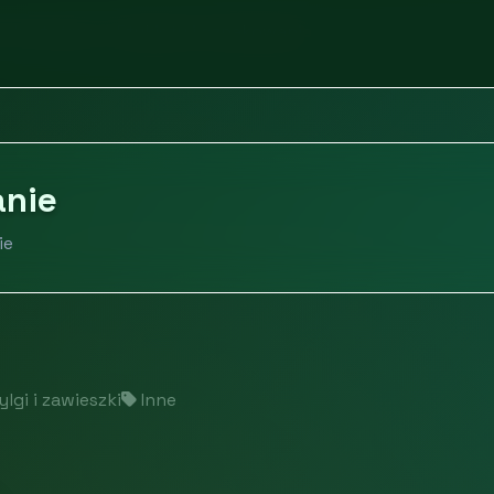
olie, taśmy
Etykiety i oznakowanie
anie
ie
ylgi i zawieszki
Inne