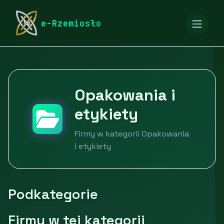
rymarstwo-poznan.pl
Firmy
e-Rzemiosło
Opakowania i etykiety
Opakowania i
etykiety
Firmy w kategorii Opakowania
i etykiety
Podkategorie
Firmy w tej kategorii