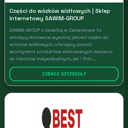
Części do wózków widłowych | Sklep
internetowy SAWIM-GROUP
SAWIM-GROUP z siedzibą w Zabierzowie to
wiodący dostawca wysokiej jakości części do
wózków widłowych, oferujący szeroki
asortyment produktów skierowanych zarówno
do klientów indywidualnych, jak i firm....
ZOBACZ SZCZEGÓŁY