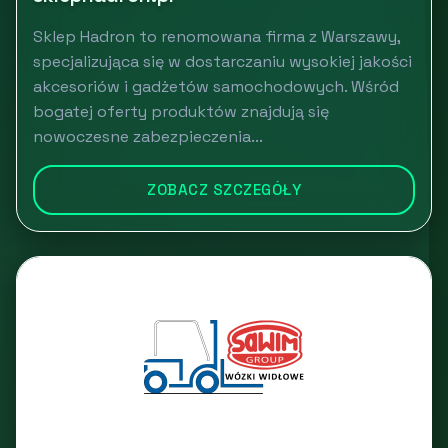
Sklep Hadron to renomowana firma z Warszawy,
specjalizująca się w dostarczaniu wysokiej jakości
akcesoriów i gadżetów samochodowych. Wśród
bogatej oferty produktów znajdują się
nowoczesne zabezpieczenia...
ZOBACZ SZCZEGÓŁY