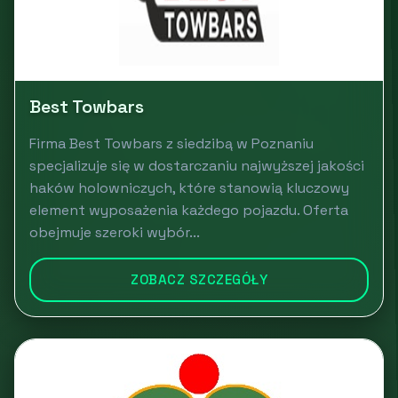
Best Towbars
Firma Best Towbars z siedzibą w Poznaniu
specjalizuje się w dostarczaniu najwyższej jakości
haków holowniczych, które stanowią kluczowy
element wyposażenia każdego pojazdu. Oferta
obejmuje szeroki wybór...
ZOBACZ SZCZEGÓŁY