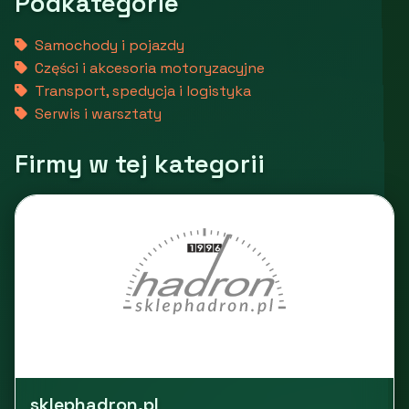
Podkategorie
Samochody i pojazdy
Części i akcesoria motoryzacyjne
Transport, spedycja i logistyka
Serwis i warsztaty
Firmy w tej kategorii
sklephadron.pl