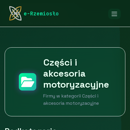
rymarstwo-poznan.pl
Firmy
e-Rzemiosło
Motoryzacja i transport
Części i akcesoria motoryzacyjne
Części i
akcesoria
motoryzacyjne
Firmy w kategorii Części i
akcesoria motoryzacyjne