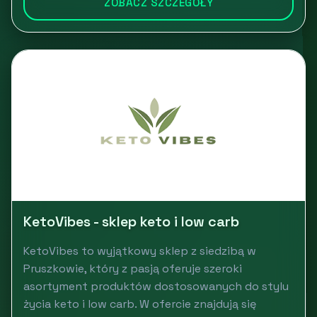
ZOBACZ SZCZEGÓŁY
KetoVibes - sklep keto i low carb
KetoVibes to wyjątkowy sklep z siedzibą w
Pruszkowie, który z pasją oferuje szeroki
asortyment produktów dostosowanych do stylu
życia keto i low carb. W ofercie znajdują się