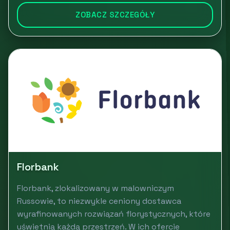
ZOBACZ SZCZEGÓŁY
Florbank
Florbank, zlokalizowany w malowniczym
Russowie, to niezwykle ceniony dostawca
wyrafinowanych rozwiązań florystycznych, które
uświetnią każdą przestrzeń. W ich ofercie