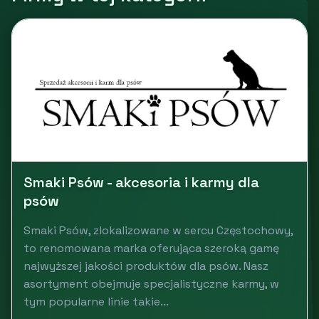
Smaki Psów - akcesoria i karmy dla
psów
Smaki Psów, zlokalizowane w sercu Częstochowy,
to renomowana marka oferująca szeroką gamę
najwyższej jakości produktów dla psów. Nasz
asortyment obejmuje specjalistyczne karmy, w
tym popularne linie takie...