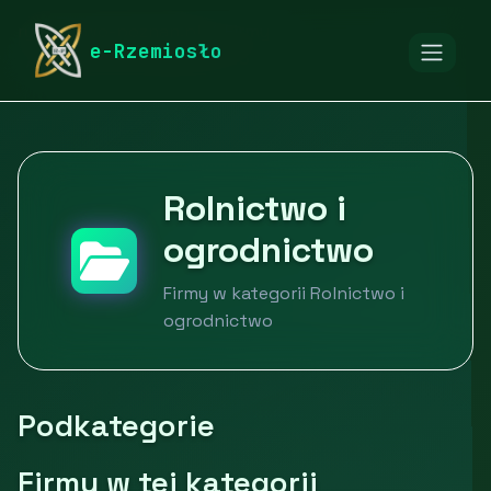
rymarstwo-poznan.pl
Firmy
e-Rzemiosło
Rolnictwo i ogrodnictwo
Rolnictwo i
ogrodnictwo
Firmy w kategorii Rolnictwo i
ogrodnictwo
Podkategorie
Firmy w tej kategorii