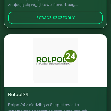
znajdują się wyjątkowe flowerboxy,...
ZOBACZ SZCZEGÓŁY
Rolpol24
Rolpol24 z siedzibą w Szepietowie to
renomowany dostawca zaawansowanych