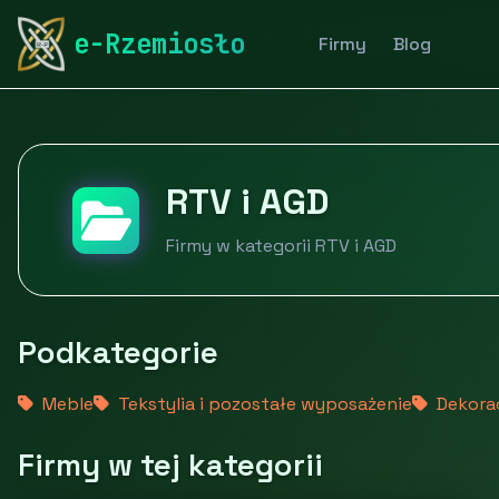
rymarstwo-poznan.pl
Firmy
Dom i ogród
RTV i AG
e-Rzemiosło
Firmy
Blog
RTV i AGD
Firmy w kategorii RTV i AGD
Podkategorie
Meble
Tekstylia i pozostałe wyposażenie
Dekorac
Firmy w tej kategorii