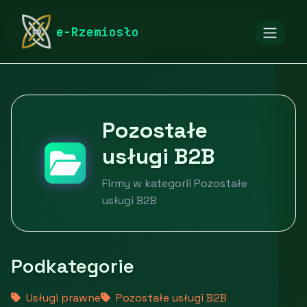
rymarstwo-poznan.pl
Firmy
Usługi dla firm
e-Rzemiosło
Pozostałe usługi B2B
Pozostałe
usługi B2B
Firmy w kategorii Pozostałe
usługi B2B
Podkategorie
Usługi prawne
Pozostałe usługi B2B