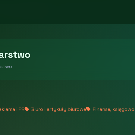
onomia i hotelarstwo
larstwo
arstwo
eklama i PR
Biuro i artykuły biurowe
Finanse, księgowo