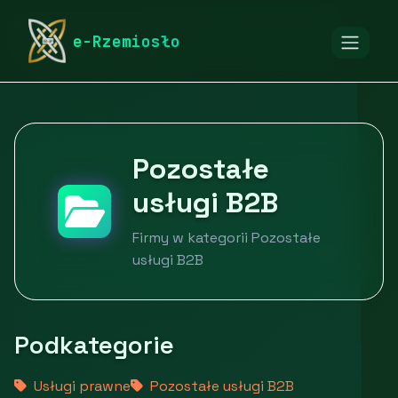
rymarstwo-poznan.pl
Firmy
Usługi dla firm
e-Rzemiosło
Pozostałe usługi B2B
Pozostałe
usługi B2B
Firmy w kategorii Pozostałe
usługi B2B
Podkategorie
Usługi prawne
Pozostałe usługi B2B