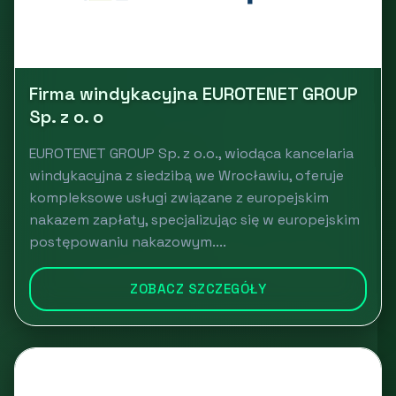
Firma windykacyjna EUROTENET GROUP
Sp. z o. o
EUROTENET GROUP Sp. z o.o., wiodąca kancelaria
windykacyjna z siedzibą we Wrocławiu, oferuje
kompleksowe usługi związane z europejskim
nakazem zapłaty, specjalizując się w europejskim
postępowaniu nakazowym....
ZOBACZ SZCZEGÓŁY