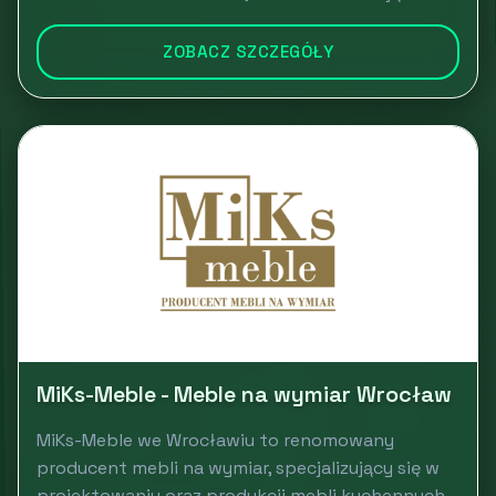
ZOBACZ SZCZEGÓŁY
MiKs-Meble - Meble na wymiar Wrocław
MiKs-Meble we Wrocławiu to renomowany
producent mebli na wymiar, specjalizujący się w
projektowaniu oraz produkcji mebli kuchennych