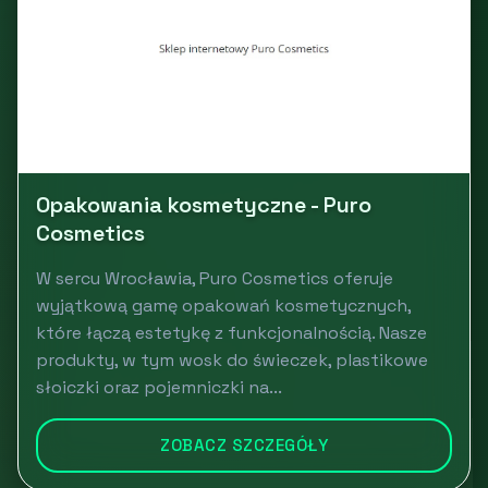
Opakowania kosmetyczne - Puro
Cosmetics
W sercu Wrocławia, Puro Cosmetics oferuje
wyjątkową gamę opakowań kosmetycznych,
które łączą estetykę z funkcjonalnością. Nasze
produkty, w tym wosk do świeczek, plastikowe
słoiczki oraz pojemniczki na...
ZOBACZ SZCZEGÓŁY