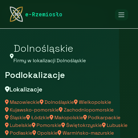
rymarstwo-poznan.pl
Firmy
e-Rzemiosło
Firmy z województwa Dolnośląskiego
Dolnośląskie
Firmy w lokalizacji Dolnośląskie
Podlokalizacje
Lokalizacje
Mazowieckie
Dolnośląskie
Wielkopolskie
Kujawsko-pomorskie
Zachodniopomorskie
Śląskie
Łódzkie
Małopolskie
Podkarpackie
Lubelskie
Pomorskie
Świętokrzyskie
Lubuskie
Podlaskie
Opolskie
Warmińsko-mazurskie