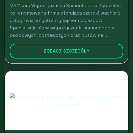
MGMcars Wypożyczalnia Samochodów Zgorzelec
to renomowana firma oferująca szeroki wachlarz
usług związanych z wynajmem pojazdów.
Specjalizuje się w wypożyczaniu samochodów
osobowych, dostawczych oraz busów na...
ZOBACZ SZCZEGÓŁY