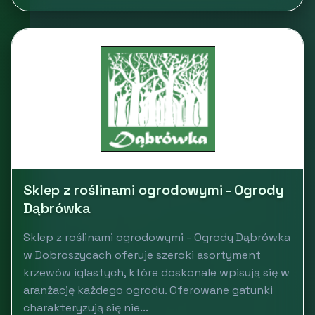
Sklep z roślinami ogrodowymi - Ogrody
Dąbrówka
Sklep z roślinami ogrodowymi - Ogrody Dąbrówka
w Dobroszycach oferuje szeroki asortyment
krzewów iglastych, które doskonale wpisują się w
aranżację każdego ogrodu. Oferowane gatunki
charakteryzują się nie...