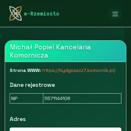
rymarstwo-poznan.pl
Firmy
Pozostałe
Inne
e-Rzemiosło
Michał Popiel Kancelaria Komornicza
Michał Popiel Kancelaria
Komornicza
Strona WWW:
https://bydgoszcz7.komornik.pl/
Dane rejestrowe
NIP
5571144108
Adres