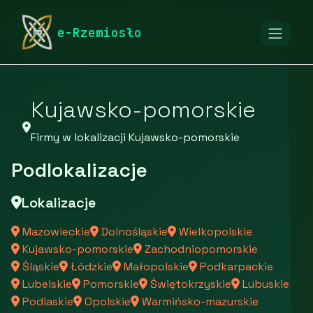
rymarstwo-poznan.pl
Firmy
e-Rzemiosło
Firmy z województwa Kujawsko-pomorskiego
Kujawsko-pomorskie
Firmy w lokalizacji Kujawsko-pomorskie
Podlokalizacje
Lokalizacje
Mazowieckie
Dolnośląskie
Wielkopolskie
Kujawsko-pomorskie
Zachodniopomorskie
Śląskie
Łódzkie
Małopolskie
Podkarpackie
Lubelskie
Pomorskie
Świętokrzyskie
Lubuskie
Podlaskie
Opolskie
Warmińsko-mazurskie