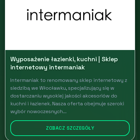
Wyposażenie łazienki, kuchni | Sklep
internetowy intermaniak
Intermaniak to renomowany sklep internetowy z
siedzibą we Włocławku, specjalizujący się w
dostarczaniu wysokiej jakości akcesoriów do
kuchni i łazienek. Nasza oferta obejmuje szeroki
wybór nowoczesnych...
ZOBACZ SZCZEGÓŁY