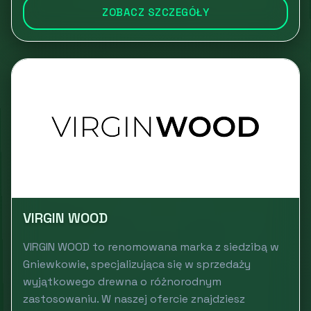
ZOBACZ SZCZEGÓŁY
VIRGIN WOOD
VIRGIN WOOD to renomowana marka z siedzibą w
Gniewkowie, specjalizująca się w sprzedaży
wyjątkowego drewna o różnorodnym
zastosowaniu. W naszej ofercie znajdziesz