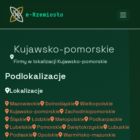
rymarstwo-poznan.pl
Firmy
e-Rzemiosło
Firmy z województwa Kujawsko-pomorskiego
Kujawsko-pomorskie
Firmy w lokalizacji Kujawsko-pomorskie
Podlokalizacje
Lokalizacje
Mazowieckie
Dolnośląskie
Wielkopolskie
Kujawsko-pomorskie
Zachodniopomorskie
Śląskie
Łódzkie
Małopolskie
Podkarpackie
Lubelskie
Pomorskie
Świętokrzyskie
Lubuskie
Podlaskie
Opolskie
Warmińsko-mazurskie