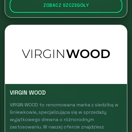
ZOBACZ SZCZEGÓŁY
VIRGIN WOOD
VIRGIN WOOD to renomowana marka z siedzibą w
Gniewkowie, specjalizująca się w sprzedaży
wyjątkowego drewna o różnorodnym
zastosowaniu. W naszej ofercie znajdziesz