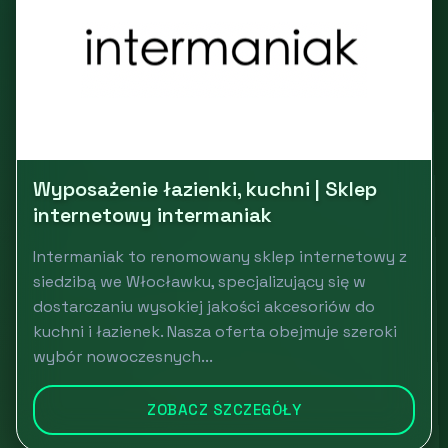
Wyposażenie łazienki, kuchni | Sklep
internetowy intermaniak
Intermaniak to renomowany sklep internetowy z
siedzibą we Włocławku, specjalizujący się w
dostarczaniu wysokiej jakości akcesoriów do
kuchni i łazienek. Nasza oferta obejmuje szeroki
wybór nowoczesnych...
ZOBACZ SZCZEGÓŁY