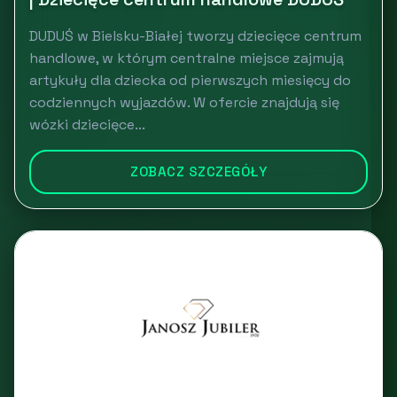
DUDUŚ w Bielsku-Białej tworzy dziecięce centrum
handlowe, w którym centralne miejsce zajmują
artykuły dla dziecka od pierwszych miesięcy do
codziennych wyjazdów. W ofercie znajdują się
wózki dziecięce...
ZOBACZ SZCZEGÓŁY