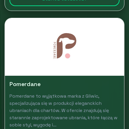
Pomerdane
Pomerdane to wyjątkowa marka z Gliwic,
specjalizująca się w produkcji eleganckich
ubraniach dla chartów. W ofercie znajdują się
starannie zaprojektowane ubrania, które łączą w
sobie styl, wygodę i...