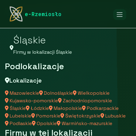
rymarstwo-poznan.pl
Firmy
Firmy z województwa
e-Rzemiosło
Śląskie
Firmy w lokalizacji Śląskie
Podlokalizacje
Lokalizacje
Mazowieckie
Dolnośląskie
Wielkopolskie
Kujawsko-pomorskie
Zachodniopomorskie
Śląskie
Łódzkie
Małopolskie
Podkarpackie
Lubelskie
Pomorskie
Świętokrzyskie
Lubuskie
Podlaskie
Opolskie
Warmińsko-mazurskie
Firmy w tej lokalizacji