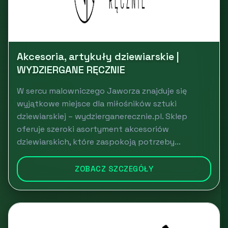
Akcesoria, artykuły dziewiarskie |
WYDZIERGANE RĘCZNIE
W sercu malowniczego Jaworza znajduje się
wyjątkowe miejsce dla miłośników sztuki
dziewiarskiej – wydzierganerecznie.pl. Sklep
oferuje szeroki asortyment akcesoriów
dziewiarskich, które zaspokoją potrzeby...
ZOBACZ SZCZEGÓŁY