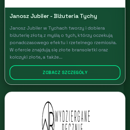
Janosz Jubiler - Biżuteria Tychy
Janosz Jubiler w Tychach tworzy i dobiera
biżuterię złotą z myślą o tych, którzy oczekują
ponadczasowego efektu i rzetelnego rzemiosła.
W ofercie znajdują się złote bransoletki oraz
kolczyki złote, a także...
ZOBACZ SZCZEGÓŁY