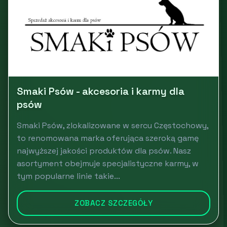
Smaki Psów - akcesoria i karmy dla
psów
Smaki Psów, zlokalizowane w sercu Częstochowy,
to renomowana marka oferująca szeroką gamę
najwyższej jakości produktów dla psów. Nasz
asortyment obejmuje specjalistyczne karmy, w
tym popularne linie takie...
ZOBACZ SZCZEGÓŁY