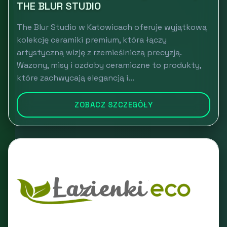
THE BLUR STUDIO
The Blur Studio w Katowicach oferuje wyjątkową
kolekcję ceramiki premium, która łączy
artystyczną wizję z rzemieślniczą precyzją.
Wazony, misy i ozdoby ceramiczne to produkty,
które zachwycają elegancją i...
ZOBACZ SZCZEGÓŁY