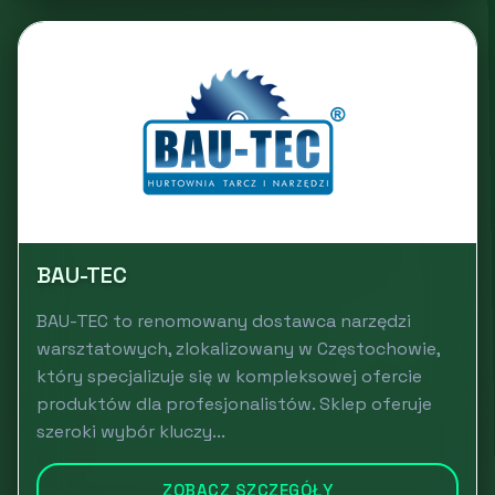
BAU-TEC
BAU-TEC to renomowany dostawca narzędzi
warsztatowych, zlokalizowany w Częstochowie,
który specjalizuje się w kompleksowej ofercie
produktów dla profesjonalistów. Sklep oferuje
szeroki wybór kluczy...
ZOBACZ SZCZEGÓŁY