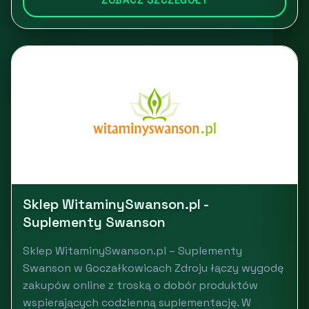
Sklep WitaminySwanson.pl -
Suplementy Swanson
Sklep WitaminySwanson.pl – Suplementy
Swanson w Goczałkowicach Zdroju łączy wygodę
zakupów online z troską o dobór produktów
wspierających codzienną suplementację. W