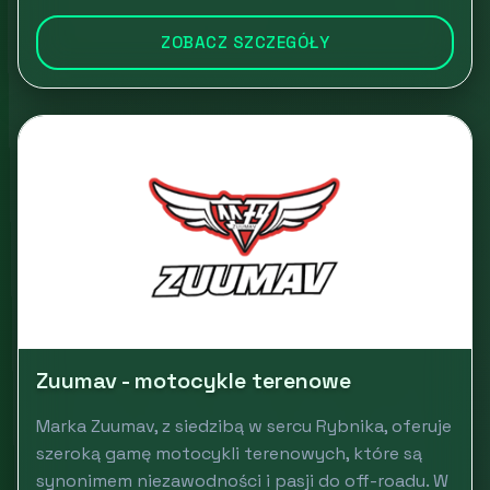
ZOBACZ SZCZEGÓŁY
Zuumav - motocykle terenowe
Marka Zuumav, z siedzibą w sercu Rybnika, oferuje
szeroką gamę motocykli terenowych, które są
synonimem niezawodności i pasji do off-roadu. W