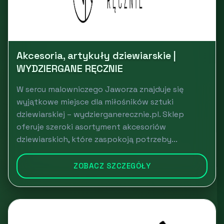
Akcesoria, artykuły dziewiarskie |
WYDZIERGANE RĘCZNIE
W sercu malowniczego Jaworza znajduje się
wyjątkowe miejsce dla miłośników sztuki
dziewiarskiej – wydzierganerecznie.pl. Sklep
oferuje szeroki asortyment akcesoriów
dziewiarskich, które zaspokoją potrzeby...
ZOBACZ SZCZEGÓŁY