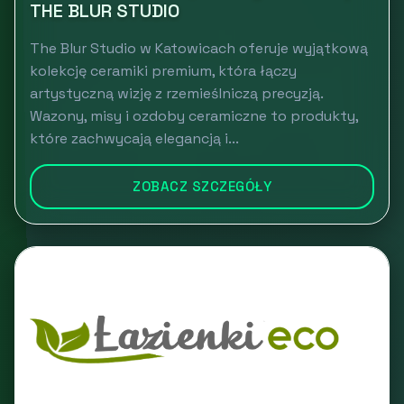
THE BLUR STUDIO
The Blur Studio w Katowicach oferuje wyjątkową
kolekcję ceramiki premium, która łączy
artystyczną wizję z rzemieślniczą precyzją.
Wazony, misy i ozdoby ceramiczne to produkty,
które zachwycają elegancją i...
ZOBACZ SZCZEGÓŁY