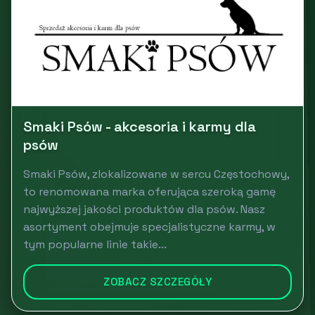
Smaki Psów - akcesoria i karmy dla
psów
Smaki Psów, zlokalizowane w sercu Częstochowy,
to renomowana marka oferująca szeroką gamę
najwyższej jakości produktów dla psów. Nasz
asortyment obejmuje specjalistyczne karmy, w
tym popularne linie takie...
ZOBACZ SZCZEGÓŁY