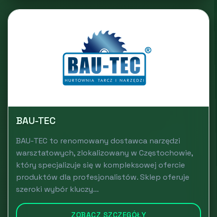
BAU-TEC
BAU-TEC to renomowany dostawca narzędzi
warsztatowych, zlokalizowany w Częstochowie,
który specjalizuje się w kompleksowej ofercie
produktów dla profesjonalistów. Sklep oferuje
szeroki wybór kluczy...
ZOBACZ SZCZEGÓŁY