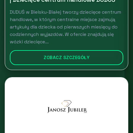
DUDUŚ w Bielsku-Białej tworzy dziecięce centrum
handlowe, w którym centralne miejsce zajmują
artykuły dla dziecka od pierwszych miesięcy do
codziennych wyjazdów. W ofercie znajdują się
wózki dziecięce...
ZOBACZ SZCZEGÓŁY