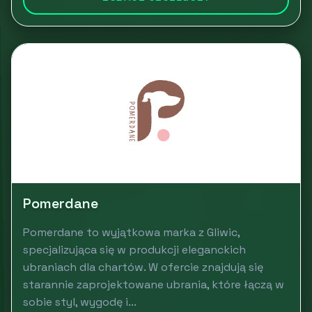
Pomerdane
Pomerdane to wyjątkowa marka z Gliwic,
specjalizująca się w produkcji eleganckich
ubraniach dla chartów. W ofercie znajdują się
starannie zaprojektowane ubrania, które łączą w
sobie styl, wygodę i...