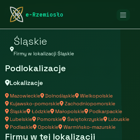
rymarstwo-poznan.pl
Firmy
Firmy z województwa
e-Rzemiosło
Śląskie
Firmy w lokalizacji Śląskie
Podlokalizacje
Lokalizacje
Mazowieckie
Dolnośląskie
Wielkopolskie
Kujawsko-pomorskie
Zachodniopomorskie
Śląskie
Łódzkie
Małopolskie
Podkarpackie
Lubelskie
Pomorskie
Świętokrzyskie
Lubuskie
Podlaskie
Opolskie
Warmińsko-mazurskie
Firmy w tej lokalizacji