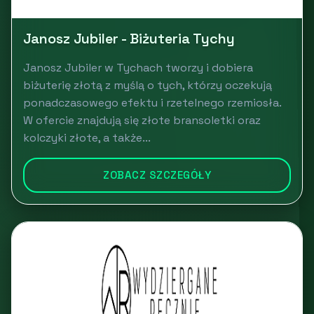
Janosz Jubiler - Biżuteria Tychy
Janosz Jubiler w Tychach tworzy i dobiera
biżuterię złotą z myślą o tych, którzy oczekują
ponadczasowego efektu i rzetelnego rzemiosła.
W ofercie znajdują się złote bransoletki oraz
kolczyki złote, a także...
ZOBACZ SZCZEGÓŁY