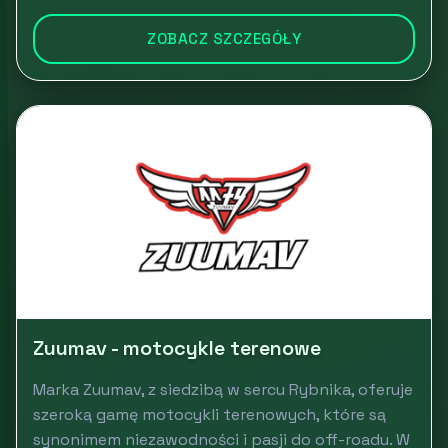
ZOBACZ SZCZEGÓŁY
Zuumav - motocykle terenowe
Marka Zuumav, z siedzibą w sercu Rybnika, oferuje
szeroką gamę motocykli terenowych, które są
synonimem niezawodności i pasji do off-roadu. W