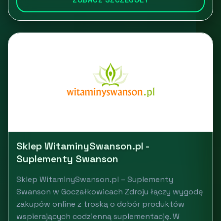
Sklep WitaminySwanson.pl -
Suplementy Swanson
Sklep WitaminySwanson.pl – Suplementy
Swanson w Goczałkowicach Zdroju łączy wygodę
zakupów online z troską o dobór produktów
wspierających codzienną suplementację. W