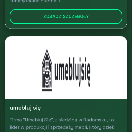
funkcjonalne osłonki i...
ZOBACZ SZCZEGÓŁY
umebluj się
Firma "Umebluj Się", z siedzibą w Radomsku, to
lider w produkcji i sprzedaży mebli, który dzięki