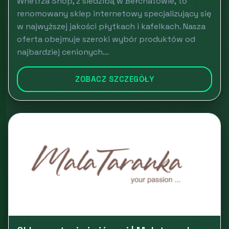
Wnetrza Shop, z siedzibą w Bełchatowie, to
renomowany sklep internetowy specjalizujący się
w najwyższej jakości płytkach i kafelkach. Nasza
oferta obejmuje szeroki wybór produktów od
najbardziej cenionych...
ZOBACZ SZCZEGÓŁY