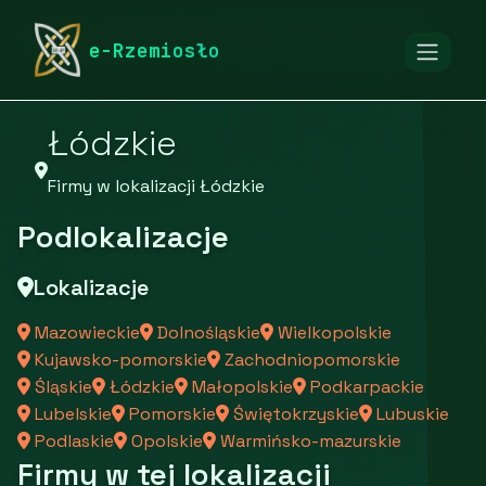
rymarstwo-poznan.pl
Firmy
Firmy z województwa
e-Rzemiosło
Łódzkie
Firmy w lokalizacji Łódzkie
Podlokalizacje
Lokalizacje
Mazowieckie
Dolnośląskie
Wielkopolskie
Kujawsko-pomorskie
Zachodniopomorskie
Śląskie
Łódzkie
Małopolskie
Podkarpackie
Lubelskie
Pomorskie
Świętokrzyskie
Lubuskie
Podlaskie
Opolskie
Warmińsko-mazurskie
Firmy w tej lokalizacji