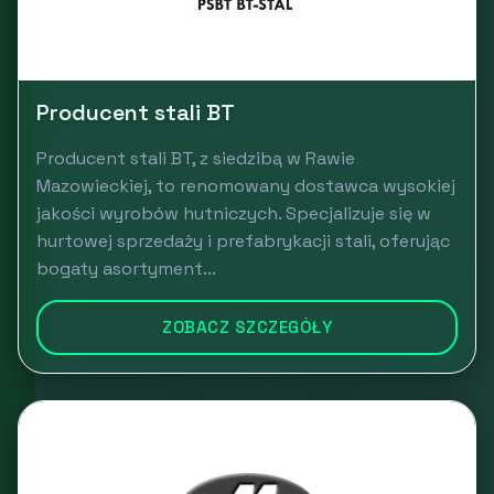
Producent stali BT
Producent stali BT, z siedzibą w Rawie
Mazowieckiej, to renomowany dostawca wysokiej
jakości wyrobów hutniczych. Specjalizuje się w
hurtowej sprzedaży i prefabrykacji stali, oferując
bogaty asortyment...
ZOBACZ SZCZEGÓŁY