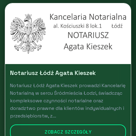
Notariusz Łódź Agata Kieszek
Notariusz Łódź Agata Kieszek prowadzi Kancelarię
Notarialną w sercu Śródmieścia Łodzi, świadcząc
kompleksowe czynności notarialne oraz
doradztwo prawne dla klientów indywidualnych i
przedsiębiorstw, z...
ZOBACZ SZCZEGÓŁY