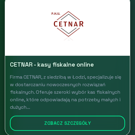
CETNAR - kasy fiskalne online
Firma CETNAR, z siedzibą w Łodzi, specjalizuje się
w dostarczaniu nowoczesnych rozwiązań
fiskalnych. Oferuje szeroki wybór kas fiskalnych
online, które odpowiadają na potrzeby małych i
dużych...
ZOBACZ SZCZEGÓŁY