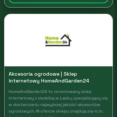
Akcesoria ogrodowe | Sklep
internetowy HomeAndGarden24
HomeAndGarden24 to renomowany sklep
internetowy z siedzibą w Łasku, specjalizujący się
w dostarczaniu najwyższej jakości akcesoriów
ogrodowych. W ofercie sklepu znajdują się m.in.