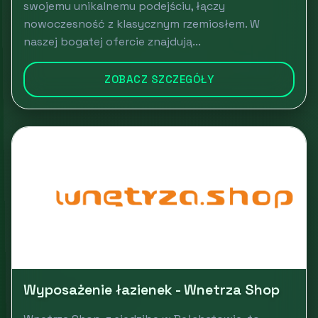
swojemu unikalnemu podejściu, łączy
nowoczesność z klasycznym rzemiosłem. W
naszej bogatej ofercie znajdują...
ZOBACZ SZCZEGÓŁY
Wyposażenie łazienek - Wnetrza Shop