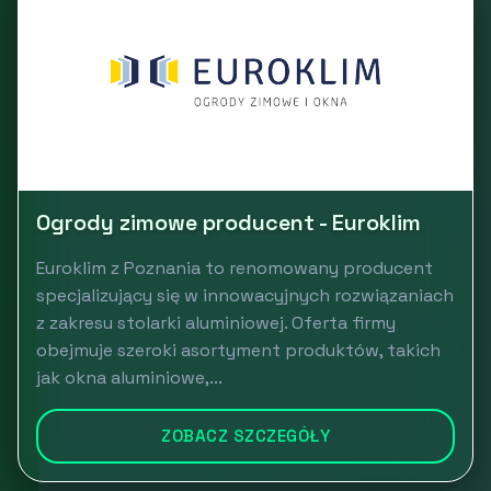
Ogrody zimowe producent - Euroklim
Euroklim z Poznania to renomowany producent
specjalizujący się w innowacyjnych rozwiązaniach
z zakresu stolarki aluminiowej. Oferta firmy
obejmuje szeroki asortyment produktów, takich
jak okna aluminiowe,...
ZOBACZ SZCZEGÓŁY