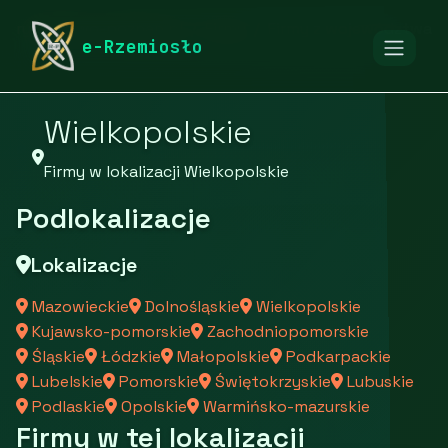
rymarstwo-poznan.pl
Firmy
Firmy z województwa
e-Rzemiosło
Wielkopolskie
Firmy w lokalizacji Wielkopolskie
Podlokalizacje
Lokalizacje
Mazowieckie
Dolnośląskie
Wielkopolskie
Kujawsko-pomorskie
Zachodniopomorskie
Śląskie
Łódzkie
Małopolskie
Podkarpackie
Lubelskie
Pomorskie
Świętokrzyskie
Lubuskie
Podlaskie
Opolskie
Warmińsko-mazurskie
Firmy w tej lokalizacji