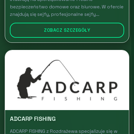
bezpieczeństwo domowe oraz biurowe. W ofercie
znajdują się sejfy, profesjonalne sejfy...
ZOBACZ SZCZEGÓŁY
ADCARP FISHING
ADCARP FISHING z Rozdrażewa specjalizuje się w