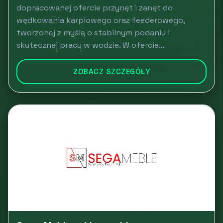
dopracowanej ofercie przynęt i zanęt do
wędkowania karpiowego oraz feederowego,
tworzonej z myślą o stabilnym podaniu i
skutecznej pracy w wodzie. W ofercie...
ZOBACZ SZCZEGÓŁY