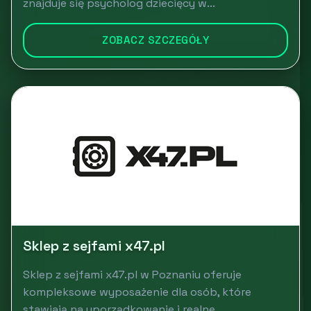
znajduje się psycholog dziecięcy w...
ZOBACZ SZCZEGÓŁY
Sklep z sejfami x47.pl
Sklep z sejfami x47.pl w Poznaniu oferuje
kompleksowe wyposażenie dla osób, które
stawiają na uporządkowanie i realne