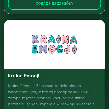
ZOBACZ SZCZEGÓŁY
Kraina Emocji
Kraina Emocji z Zalasewa to działalność
wspomagająca, w której dostępne są usługi
terapeutyczne oraz edukacyjne dla dzieci
potrzebujących wsparcia w rozwoju. W ofercie