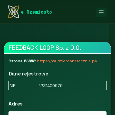
rymarstwo-poznan.pl
Firmy
Inne
e-Rzemiosło
Akcesoria, artykuły dziewiarskie | WYDZIERGANE
RĘCZNIE
FEEDBACK LOOP Sp. z 0.0.
Strona WWW:
https://wydzierganerecznie.pl/
Dane rejestrowe
NIP
1231400579
Adres