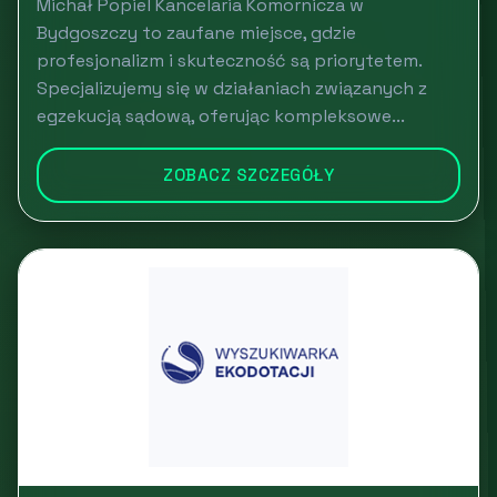
Michał Popiel Kancelaria Komornicza w
Bydgoszczy to zaufane miejsce, gdzie
profesjonalizm i skuteczność są priorytetem.
Specjalizujemy się w działaniach związanych z
egzekucją sądową, oferując kompleksowe...
ZOBACZ SZCZEGÓŁY