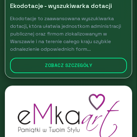
Ekodotacje - wyszukiwarka dotacji
Ekodotacje to zaawansowana wyszukiwarka
dotacji, która ułatwia jednostkom administracji
publicznej oraz firmom zlokalizowanym w
Warszawie i na terenie całego kraju szybkie
odnalezienie odpowiednich form...
ZOBACZ SZCZEGÓŁY