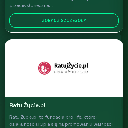
przeciwsłoneczne...
ZOBACZ SZCZEGÓŁY
RatujŻycie.pl
RatujŻycie.pl to fundacja pro life, której
działalność skupia się na promowaniu wartości