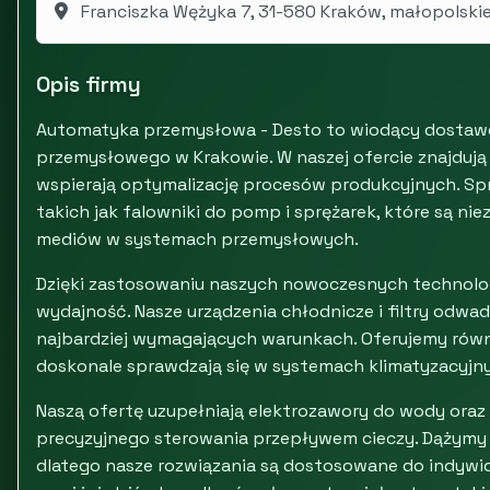
Franciszka Wężyka 7, 31-580 Kraków, małopolski
Opis firmy
Automatyka przemysłowa - Desto to wiodący dostaw
przemysłowego w Krakowie. W naszej ofercie znajdują
wspierają optymalizację procesów produkcyjnych. Sp
takich jak falowniki do pomp i sprężarek, które są 
mediów w systemach przemysłowych.
Dzięki zastosowaniu naszych nowoczesnych technolog
wydajność. Nasze urządzenia chłodnicze i filtry odw
najbardziej wymagających warunkach. Oferujemy równie
doskonale sprawdzają się w systemach klimatyzacyjny
Naszą ofertę uzupełniają elektrozawory do wody oraz
precyzyjnego sterowania przepływem cieczy. Dążymy 
dlatego nasze rozwiązania są dostosowane do indywid