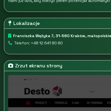
nami już dziś, aby odkryć pełen potencjał automatyki
Lokalizacje
Franciszka Wężyka 7, 31-580 Kraków, małopolski
Telefon: +48 12 641 80 80
Zrzut ekranu strony