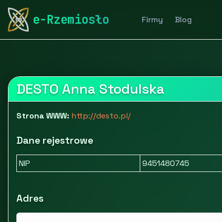
rymarstwo-poznan.pl
Firmy
Przemysł i produkcja
e-Rzemiosło
Firmy
Blog
Automatyka przemysłowa - Desto
DESTO Anna Stodulska
Strona WWW:
http://desto.pl/
Dane rejestrowe
NIP
9451480745
Adres