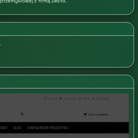
 przemysłowej z firmą Desto.
e