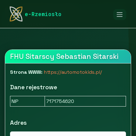
rymarstwo-poznan.pl
Firmy
e-Rzemiosło
Edukacja, kultura i rozrywka
Rozrywka i hobby
Automotokids
FHU Sitarscy Sebastian Sitarski
Strona WWW:
https://automotokids.pl/
Dane rejestrowe
NIP
7171754620
Adres