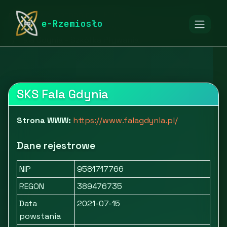
rymarstwo-poznan.pl
Firmy
e-Rzemiosło
Edukacja, kultura i rozrywka
Edukacja i szkolenia
Fala Gdynia - Szkółka Pływania
SKS Fala Gdynia
Strona WWW:
https://www.falagdynia.pl/
Dane rejestrowe
NIP
9581717766
REGON
389476735
Data
2021-07-15
powstania