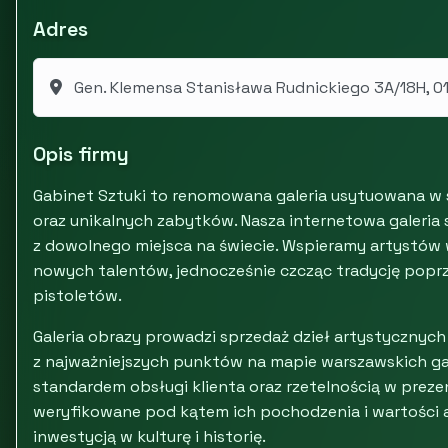
Adres
Gen. Klemensa Stanisława Rudnickiego 3A/18H, 
Opis firmy
Gabinet Sztuki to renomowana galeria usytuowana w s
oraz unikalnych zabytków. Nasza internetowa galeria
z dowolnego miejsca na świecie. Wspieramy artystów 
nowych talentów, jednocześnie czcząc tradycję popr
pistoletów.
Galeria obrazy prowadzi sprzedaż dzieł artystycznych 
z najważniejszych punktów na mapie warszawskich gale
standardem obsługi klienta oraz rzetelnością w preze
weryfikowane pod kątem ich pochodzenia i wartości ar
inwestycją w kulturę i historię.