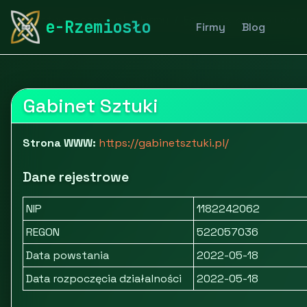
rymarstwo-poznan.pl
Firmy
Edukacja, kultura i rozr
e-Rzemiosło
Firmy
Blog
Gabinet Sztuki
Strona WWW:
https://gabinetsztuki.pl/
Dane rejestrowe
NIP
1182242062
REGON
522057036
Data powstania
2022-05-18
Data rozpoczęcia działalności
2022-05-18