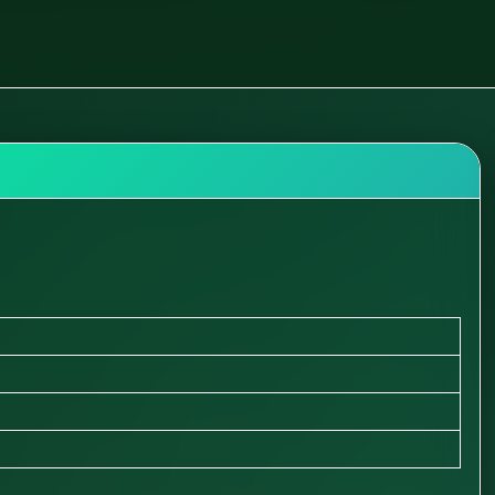
ywka
Kultura i sztuka
Gabinet Sztuki