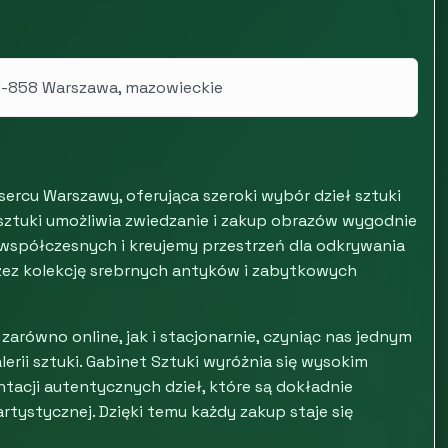
01-858 Warszawa, mazowieckie
ercu Warszawy, oferująca szeroki wybór dzieł sztuki
 sztuki umożliwia zwiedzanie i zakup obrazów wygodnie
współczesnych i kreujemy przestrzeń dla odkrywania
zez kolekcję srebrnych antyków i zabytkowych
zarówno online, jak i stacjonarnie, czyniąc nas jednym
rii sztuki. Gabinet Sztuki wyróżnia się wysokim
ntacji autentycznych dzieł, które są dokładnie
tystycznej. Dzięki temu każdy zakup staje się