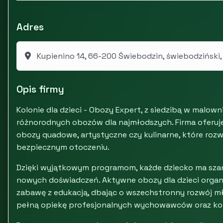
Adres
Kupienino 14, 66-200 Świebodzin, świebodziński,
Opis firmy
Kolonie dla dzieci - Obozy Expert, z siedzibą w malown
różnorodnych obozów dla najmłodszych. Firma oferuje
obozy quadowe, artystyczne czy kulinarne, które rozwi
bezpiecznym otoczeniu.
Dzięki wyjątkowym programom, każde dziecko ma szan
nowych doświadczeń. Aktywne obozy dla dzieci organi
zabawę z edukacją, dbając o wszechstronny rozwój m
pełną opiekę profesjonalnych wychowawców oraz ko