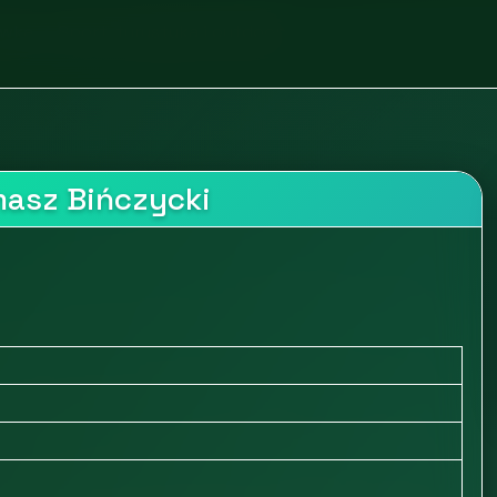
ywka
Sport, turystyka i outdoor
masz Bińczycki