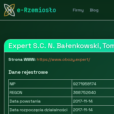
rymarstwo-poznan.pl
Firmy
Edukacja, kultura i rozr
e-Rzemiosło
Firmy
Blog
Kolonie dla dzieci - Obozy Expert
Expert S.C. N. Bałenkowski, To
Strona WWW:
https://www.obozy.expert/
Dane rejestrowe
NIP
9271958174
REGON
368752640
Data powstania
2017-11-14
Data rozpoczęcia działalności
2017-11-14