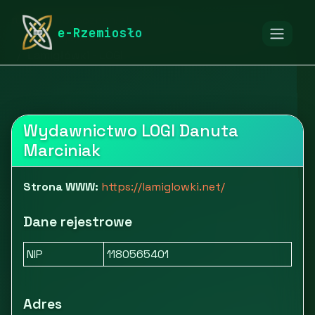
rymarstwo-poznan.pl
Firmy
e-Rzemiosło
Edukacja, kultura i rozrywka
Gry i zabawki
Łamigłówki - LOGI
Wydawnictwo LOGI Danuta
Marciniak
Strona WWW:
https://lamiglowki.net/
Dane rejestrowe
NIP
1180565401
Adres